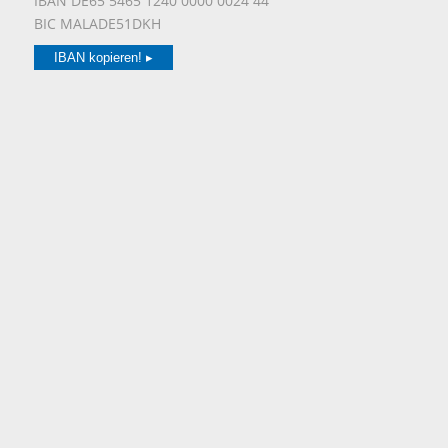
IBAN DE65 5465 1240 0000 0024 44
BIC MALADE51DKH
IBAN kopieren! ▸