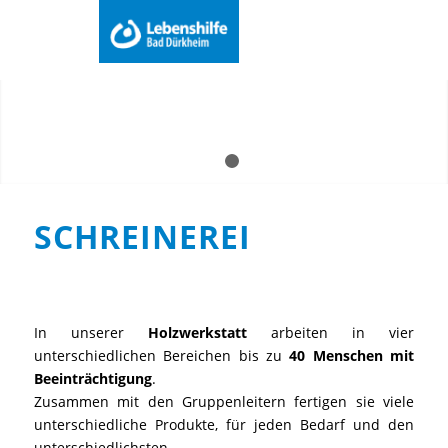
Du bist hier:
Startseite
/
Arbeit
/
Werkstatt
/
Schreinerei
Menu
1
2
SCHREINEREI
In unserer
Holzwerkstatt
arbeiten in vier
unterschiedlichen Bereichen bis zu
40 Menschen mit
Beeinträchtigung
.
Zusammen mit den Gruppenleitern fertigen sie viele
unterschiedliche Produkte, für jeden Bedarf und den
unterschiedlichsten