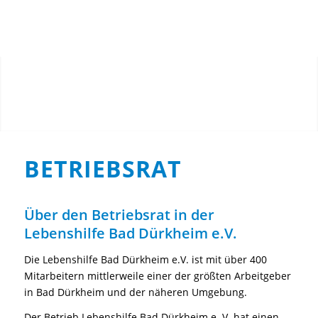
Du bist hier:
Startseite
/
Wir
/
Selbstvertretung
/
Betriebsrat
Menu
BETRIEBSRAT
Über den Betriebsrat in der
Lebenshilfe Bad Dürkheim e.V.
Die Lebenshilfe Bad Dürkheim e.V. ist mit über 400
Mitarbeitern mittlerweile einer der größten Arbeitgeber
in Bad Dürkheim und der näheren Umgebung.
Der Betrieb Lebenshilfe Bad Dürkheim e. V. hat einen