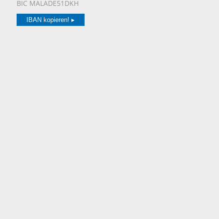
BIC MALADE51DKH
IBAN kopieren! ▸