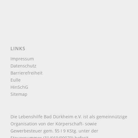
LINKS
Impressum
Datenschutz
Barrierefreiheit
Eulle
HinSchG
Sitemap
Die Lebenshilfe Bad Dürkheim e.V. ist als gemeinnützige
Organisation von der Körperschaft- sowie
Gewerbesteuer gem. §5 I 9 KStg. unter der
Steuernummer (31/669/00070) befreit.