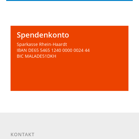
Spendenkonto
Sparkasse Rhein-Haardt
IBAN DE65 5465 1240 0000 0024 44
BIC MALADE51DKH
Test
KONTAKT