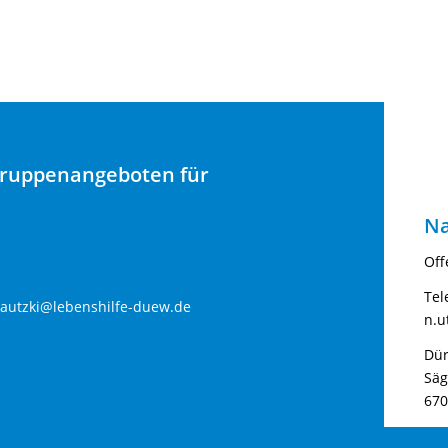
Gruppenangeboten für
Na
Off
Tel
lautzki@lebenshilfe-duew.de
n.u
Dür
Sä
670