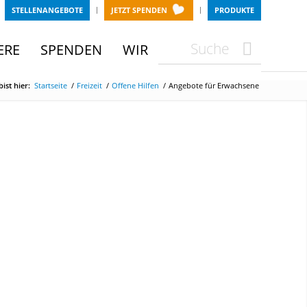
STELLENANGEBOTE
JETZT SPENDEN
PRODUKTE
Search
Searc
ERE
SPENDEN
WIR
ist hier:
Startseite
/
Freizeit
/
Offene Hilfen
/
Angebote für Erwachsene