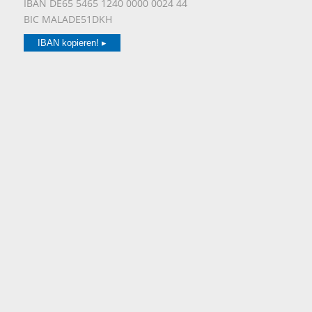
IBAN DE65 5465 1240 0000 0024 44
BIC MALADE51DKH
IBAN kopieren! ▸