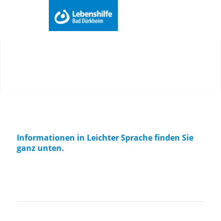
Du bist hier:
Startseite
/
Wir
/
Menu
Projekt „Erinnern für die Zukunft“
Informationen in Leichter Sprache finden Sie
ganz unten.