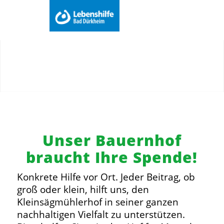
Du bist hier:
Startseite
/
Spenden
/
Spenden
/
Menu
Spenden aus Liebe zu Mensch und Natur
Unser Bauernhof
braucht Ihre Spende!
Konkrete Hilfe vor Ort. Jeder Beitrag, ob
groß oder klein, hilft uns, den
Kleinsägmühlerhof in seiner ganzen
nachhaltigen Vielfalt zu unterstützen.