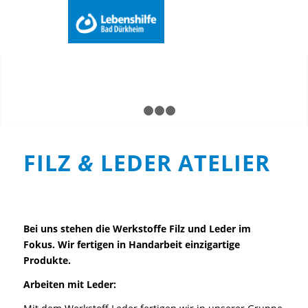
Du bist hier:
Startseite
/
Arbeit
/
Tagesförderstätte
/
Menu
Filz & Leder Atelier
1
2
3
4
FILZ
&
LEDER ATELIER
Bei uns stehen die Werkstoffe Filz und Leder im
Fokus. Wir fertigen in Handarbeit einzigartige
Produkte.
Arbeiten mit Leder: