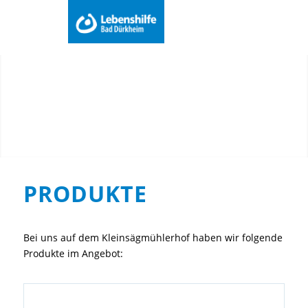
Du bist hier:
Startseite
/
Arbeit
/
Bauernhof
/
Produkte
Menu
PRODUKTE
Bei uns auf dem Kleinsägmühlerhof haben wir folgende
Produkte im Angebot: