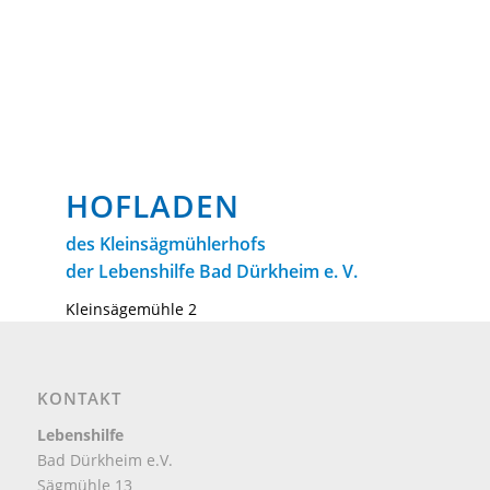
HOFLADEN
des Kleinsägmühlerhofs
der Lebenshilfe Bad Dürkheim e. V.
Kleinsägemühle 2
67317 Altleiningen
Telefon: 06356 / 963825
KONTAKT
hof@lebenshilfe-duew.de
Lebenshilfe
Bad Dürkheim e.V.
Sägmühle 13