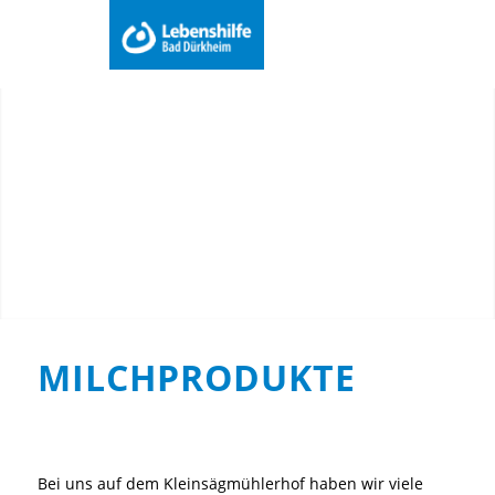
Du bist hier:
Startseite
/
Arbeit
/
Bauernhof
/
Produkte
/
Menu
Milchprodukte
MILCHPRODUKTE
Bei uns auf dem Kleinsägmühlerhof haben wir viele