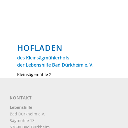
HOFLADEN
des Kleinsägmühlerhofs
der Lebenshilfe Bad Dürkheim e. V.
Kleinsägemühle 2
67317 Altleiningen
Telefon: 06356 / 963825
KONTAKT
hof@lebenshilfe-duew.de
Lebenshilfe
Bad Dürkheim e.V.
Sägmühle 13
67098 Bad Dürkheim